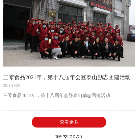
“我们想让产品‘出师有名’，更想让消费者吃得放心！”交流会
上，三零食品总经理刘涛的一句话，道出了众多民营食品企业的
心声。从2003年推着小摊卖熟食，到如今拥有70家分店、涵盖社
区超市业务，三零食品用22年走出了一条“接地气”的发展路——
不仅打造了150亩“不喂料、吃蒲草”的生态鱼池，还坚持“产品人
品良心食品”，甚至要求所有分店做到“单品数量、定价统一”，只
为守住老百姓对“放心味”的信任。
而青岛大学带来的，正是企业渴求的“科技赋能”。“我们可以深挖
三零食品2021年，第十八届年会登泰山励志团建活动
鱼鳞里的胶原蛋白，把糟鱼的古法工艺和现代营养标准相结
2021/11/26
合！”沙珍霞院长提出的方向，准确对接了三零食品的发展需求。
双方围绕淡水水产开发、大健康食谱研发、鱼头鱼肉综合利用等
三零食品2021年，第十八届年会登泰山励志团建活动
议题展开热烈讨论，一致决定摒弃传统生产模式，共同探索“科学
+美味”的健康食品新形态。
查看更多
一个清晰蓝图：从实验室到餐桌的“健康链路”