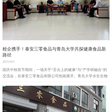
校企携手！泰安三零食品与青岛大学共探健康食品新
路径
2025/10/5
国庆中秋双节期间，一场关乎“舌尖上的健康”与“产学研融合”的
交流会，在泰安三零食品有限公司热闹展开。青岛大学水生生物
技术研究院执行院长沙珍霞博士、自然资源部海洋减灾中心总工
程师石晓勇教授一行专程到访，与三零食品刘涛总经理齐聚一
堂，为东平健康食品产业发展按下“加速键”。
一次“双向奔赴”：高校科研撞上企业实践