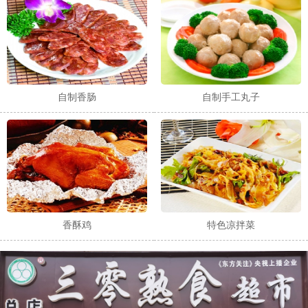
自制香肠
自制手工丸子
香酥鸡
特色凉拌菜