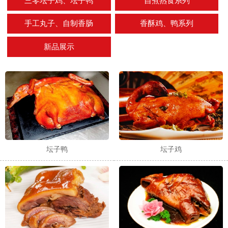
三零坛子鸡、坛子鸭
自煮熟食系列
手工丸子、自制香肠
香酥鸡、鸭系列
新品展示
坛子鸭
坛子鸡