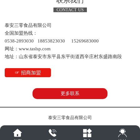
联系我们
这场交流会不只是“聊想法”，更拿出了实打实的合作计划。
CONTACT US
据了解，双方已初步达成共识，拟共建“生活方式/食养工作
泰安三零食品有限公司
室”或“青岛大学水生物植物研究基地”，未来还将联合东平科协、
全国加盟热线：
东平融媒体中心等单位，把运河文化、黄河文化融入产品宣传
0538-2893030 18853823030 15269683000
——让东平的健康食品，既有“科技含量”，又有“文化味道”。
网址：www.taslsp.com
地址：山东省泰安市东平县东平街道西辛庄村东盛路南段
更值得期待的是，沙珍霞教授团队还计划推出“科普与营养之
声”栏目，通过融媒体平台宣传校企合作研发成果，倡导公众远离
☞ 招商加盟
油炸食品，真正把“健康饮食”的理念送到老百姓身边。“我们甚至
想把产品送进自然资源部、康养中心！”刘涛总经理的畅想并非空
想，参会人员提及泰康颐养中心“一床难求”、现有营养餐“口感欠
更多联系
佳”的现状，恰恰为三零食品的生态鱼、健康熟食打开了“银发经
济”的新市场。
泰安三零食品有限公司
一种未来可期：小品牌也有“大梦想”
“盐碱地种出来的菜更有风味，生态鱼没有药物残留，这些都是我