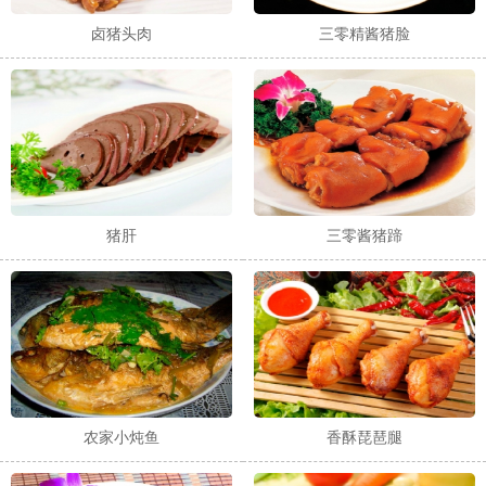
卤猪头肉
三零精酱猪脸
猪肝
三零酱猪蹄
农家小炖鱼
香酥琵琶腿