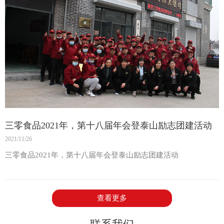
“我们想让产品‘出师有名’，更想让消费者吃得放心！”交流会
上，三零食品总经理刘涛的一句话，道出了众多民营食品企业的
心声。从2003年推着小摊卖熟食，到如今拥有70家分店、涵盖社
区超市业务，三零食品用22年走出了一条“接地气”的发展路——
不仅打造了150亩“不喂料、吃蒲草”的生态鱼池，还坚持“产品人
品良心食品”，甚至要求所有分店做到“单品数量、定价统一”，只
为守住老百姓对“放心味”的信任。
而青岛大学带来的，正是企业渴求的“科技赋能”。“我们可以深挖
三零食品2021年，第十八届年会登泰山励志团建活动
鱼鳞里的胶原蛋白，把糟鱼的古法工艺和现代营养标准相结
2021/11/26
合！”沙珍霞院长提出的方向，准确对接了三零食品的发展需求。
双方围绕淡水水产开发、大健康食谱研发、鱼头鱼肉综合利用等
三零食品2021年，第十八届年会登泰山励志团建活动
议题展开热烈讨论，一致决定摒弃传统生产模式，共同探索“科学
+美味”的健康食品新形态。
查看更多
一个清晰蓝图：从实验室到餐桌的“健康链路”