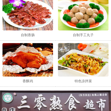
自制香肠
自制手工丸子
香酥鸡
特色凉拌菜