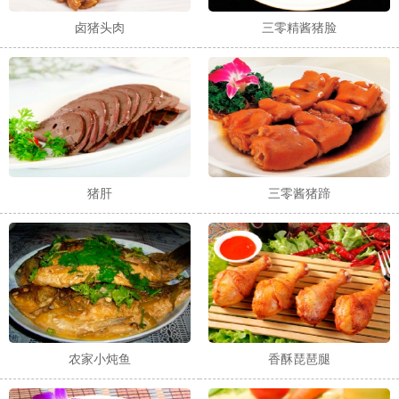
卤猪头肉
三零精酱猪脸
猪肝
三零酱猪蹄
农家小炖鱼
香酥琵琶腿