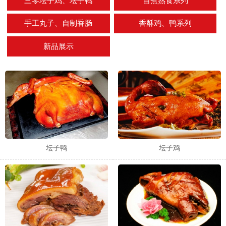
三零坛子鸡、坛子鸭
自煮熟食系列
手工丸子、自制香肠
香酥鸡、鸭系列
新品展示
坛子鸭
坛子鸡