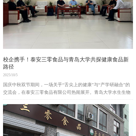
校企携手！泰安三零食品与青岛大学共探健康食品新
路径
2025/10/5
国庆中秋双节期间，一场关乎“舌尖上的健康”与“产学研融合”的
交流会，在泰安三零食品有限公司热闹展开。青岛大学水生生物
技术研究院执行院长沙珍霞博士、自然资源部海洋减灾中心总工
程师石晓勇教授一行专程到访，与三零食品刘涛总经理齐聚一
堂，为东平健康食品产业发展按下“加速键”。
一次“双向奔赴”：高校科研撞上企业实践