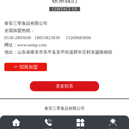
联系我们
这场交流会不只是“聊想法”，更拿出了实打实的合作计划。
CONTACT US
据了解，双方已初步达成共识，拟共建“生活方式/食养工作
泰安三零食品有限公司
室”或“青岛大学水生物植物研究基地”，未来还将联合东平科协、
全国加盟热线：
东平融媒体中心等单位，把运河文化、黄河文化融入产品宣传
0538-2893030 18853823030 15269683000
——让东平的健康食品，既有“科技含量”，又有“文化味道”。
网址：www.taslsp.com
地址：山东省泰安市东平县东平街道西辛庄村东盛路南段
更值得期待的是，沙珍霞教授团队还计划推出“科普与营养之
声”栏目，通过融媒体平台宣传校企合作研发成果，倡导公众远离
☞ 招商加盟
油炸食品，真正把“健康饮食”的理念送到老百姓身边。“我们甚至
想把产品送进自然资源部、康养中心！”刘涛总经理的畅想并非空
想，参会人员提及泰康颐养中心“一床难求”、现有营养餐“口感欠
更多联系
佳”的现状，恰恰为三零食品的生态鱼、健康熟食打开了“银发经
济”的新市场。
泰安三零食品有限公司
一种未来可期：小品牌也有“大梦想”
“盐碱地种出来的菜更有风味，生态鱼没有药物残留，这些都是我